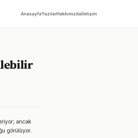
Anasayfa
Yazılar
Hakkımızda
İletişim
lebilir
eriyor; ancak
ğu görülüyor.