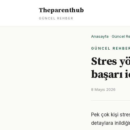
Theparenthub
GÜNCEL REHBER
Anasayfa
·
Güncel R
GÜNCEL REHBE
Stres y
başarı i
8 Mayıs 2026
Pek çok kişi str
detaylara inild