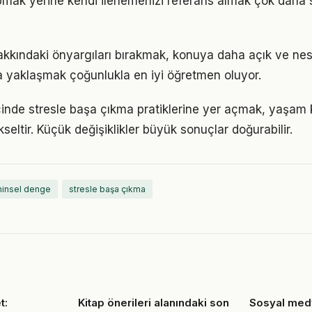
pmak yerine kendi ilerlemenizi referans almak çok daha sa
akkındaki önyargıları bırakmak, konuya daha açık ve ne
la yaklaşmak çoğunlukla en iyi öğretmen oluyor.
çinde stresle başa çıkma pratiklerine yer açmak, yaşam k
kseltir. Küçük değişiklikler büyük sonuçlar doğurabilir.
hinsel denge
stresle başa çıkma
t:
Kitap önerileri alanındaki son
Sosyal med