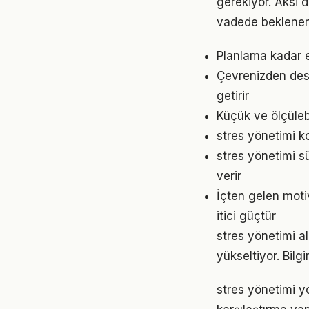
gerekiyor. Aksi
vadede beklenen
Planlama kadar e
Çevrenizden dest
getirir
Küçük ve ölçülebil
stres yönetimi ko
stres yönetimi s
verir
İçten gelen moti
itici güçtür
stres yönetimi al
yükseltiyor. Bil
stres yönetimi y