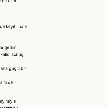
e de uzun
e keyifli hale
e getirir
kalıcı sonuç
aha güçlü bir
sini de
neyimiyle