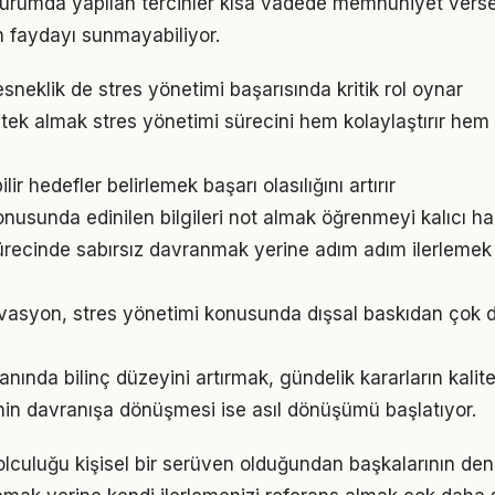
 durumda yapılan tercihler kısa vadede memnuniyet vers
 faydayı sunmayabiliyor.
sneklik de stres yönetimi başarısında kritik rol oynar
ek almak stres yönetimi sürecini hem kolaylaştırır hem d
ir hedefler belirlemek başarı olasılığını artırır
nusunda edinilen bilgileri not almak öğrenmeyi kalıcı hal
ürecinde sabırsız davranmak yerine adım adım ilerlemek 
vasyon, stres yönetimi konusunda dışsal baskıdan çok d
anında bilinç düzeyini artırmak, gündelik kararların kalite
ginin davranışa dönüşmesi ise asıl dönüşümü başlatıyor.
olculuğu kişisel bir serüven olduğundan başkalarının de