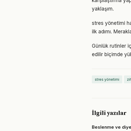
karşılaştırma ya
yaklaşım.
stres yönetimi h
ilk adımı. Merak
Günlük rutinler i
edilir biçimde yü
stres yönetimi
zi
İlgili yazılar
Beslenme ve diye