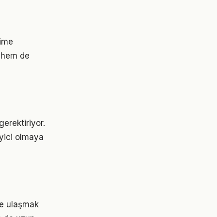
yime
 hem de
erektiriyor.
eyici olmaya
ere ulaşmak