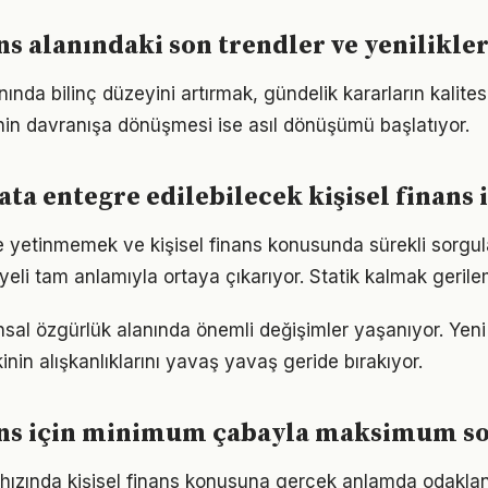
ans alanındaki son trendler ve yenilikle
anında bilinç düzeyini artırmak, gündelik kararların kalites
ginin davranışa dönüşmesi ise asıl dönüşümü başlatıyor.
ta entegre edilebilecek kişisel finans 
le yetinmemek ve kişisel finans konusunda sürekli sorgu
eli tam anlamıyla ortaya çıkarıyor. Statik kalmak gerilem
ansal özgürlük alanında önemli değişimler yaşanıyor. Yeni
nin alışkanlıklarını yavaş yavaş geride bırakıyor.
nans için minimum çabayla maksimum s
ızında kişisel finans konusuna gerçek anlamda odaklanm