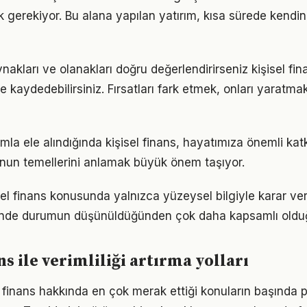
k gerekiyor. Bu alana yapılan yatırım, kısa sürede kendin
nakları ve olanakları doğru değerlendirirseniz kişisel fi
me kaydedebilirsiniz. Fırsatları fark etmek, onları yaratm
mla ele alındığında kişisel finans, hayatımıza önemli katkı
nun temellerini anlamak büyük önem taşıyor.
isel finans konusunda yalnızca yüzeysel bilgiyle karar ve
iğinde durumun düşünüldüğünden çok daha kapsamlı oldu
ns ile verimliliği artırma yolları
l finans hakkında en çok merak ettiği konuların başında p