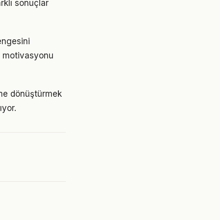
rklı sonuçlar
engesini
de motivasyonu
yime dönüştürmek
yor.