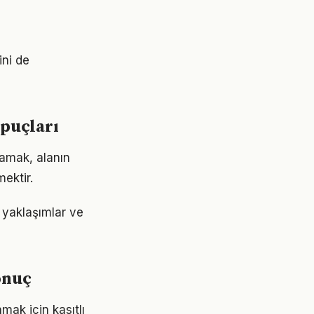
r
ini de
ipuçları
lamak, alanın
ektir.
 yaklaşımlar ve
onuç
ak için kasıtlı