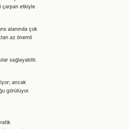
i çarpan etkiyle
nans alanında çok
aktan az önemli
lar sağlayabilir.
riyor; ancak
ğu görülüyor.
ratik