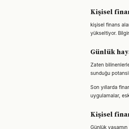
Kişisel fin
kişisel finans al
yükseltiyor. Bil
Günlük haya
Zaten bilinenler
sunduğu potansiy
Son yıllarda fin
uygulamalar, eski
Kişisel fi
Günlük yaşamın h