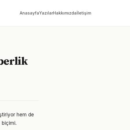
Anasayfa
Yazılar
Hakkımızda
İletişim
berlik
tiriyor hem de
 biçimi.