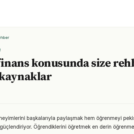
ehber
R
 finans konusunda size reh
 kaynaklar
neyimlerini başkalarıyla paylaşmak hem öğrenmeyi pekiş
i güçlendiriyor. Öğrendiklerini öğretmek en derin öğrenme