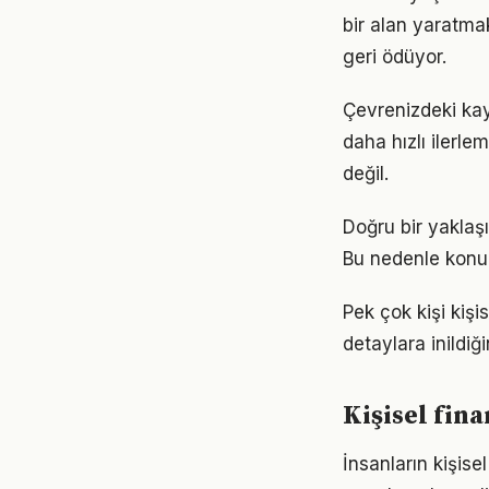
bir alan yaratma
geri ödüyor.
Çevrenizdeki kay
daha hızlı ilerle
değil.
Doğru bir yaklaşı
Bu nedenle konu
Pek çok kişi kiş
detaylara inild
Kişisel fina
İnsanların kişise