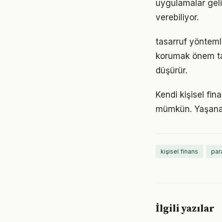
uygulamalar geli
verebiliyor.
tasarruf yönteml
korumak önem taş
düşürür.
Kendi kişisel fi
mümkün. Yaşanan
kişisel finans
par
İlgili yazılar