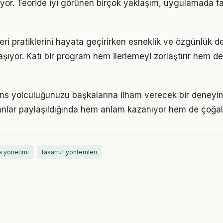
yor. Teoride iyi görünen birçok yaklaşım, uygulamada fa
eri pratiklerini hayata geçirirken esneklik ve özgünlük d
ıyor. Katı bir program hem ilerlemeyi zorlaştırır hem 
nans yolculuğunuzu başkalarına ilham verecek bir dene
lar paylaşıldığında hem anlam kazanıyor hem de çoğalı
a yönetimi
tasarruf yöntemleri